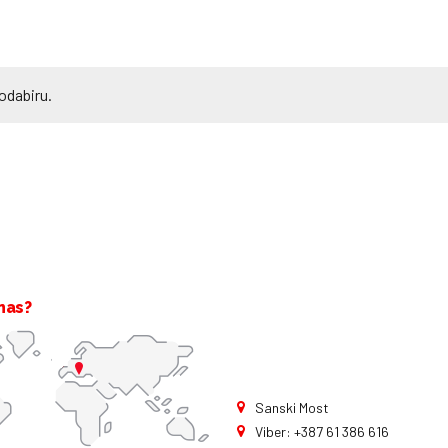
odabiru.
nas?
Sanski Most
Viber: +387 61 386 616