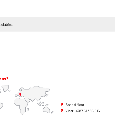
odabiru.
nas?
Sanski Most
Viber: +387 61 386 616