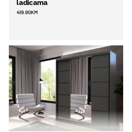
ladicama
419.90
KM