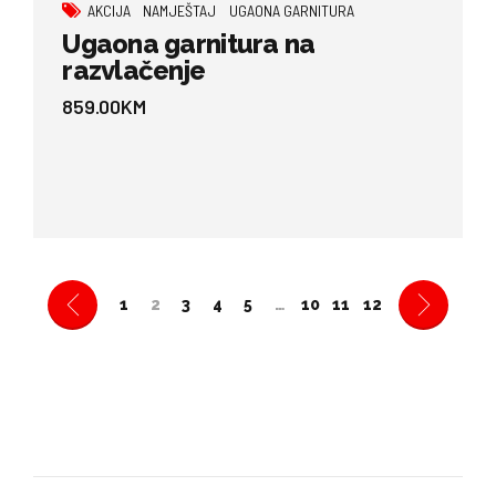
AKCIJA
NAMJEŠTAJ
UGAONA GARNITURA
Ugaona garnitura na
razvlačenje
859.00
KM
1
2
3
4
5
…
10
11
12