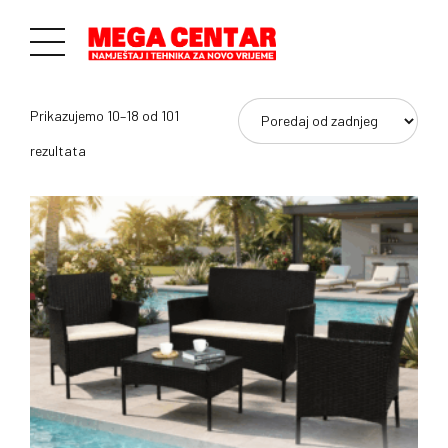
Prikazujemo 10–18 od 101
Poredano
rezultata
po
najnovijem